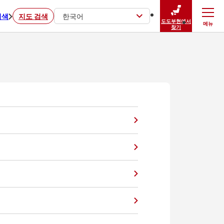
검색
지도 검색
한국어
도도부현에서
메뉴
닫기
찾기