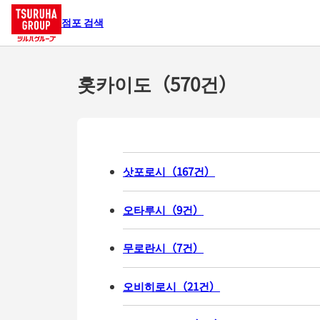
점포 검색
홋카이도（570건）
삿포로시
（
167
건
）
오타루시
（
9
건
）
무로란시
（
7
건
）
오비히로시
（
21
건
）