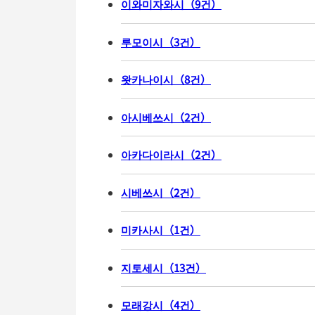
이와미자와시
（
9
건
）
루모이시
（
3
건
）
왓카나이시
（
8
건
）
아시베쓰시
（
2
건
）
아카다이라시
（
2
건
）
시베쓰시
（
2
건
）
미카사시
（
1
건
）
지토세시
（
13
건
）
모래강시
（
4
건
）