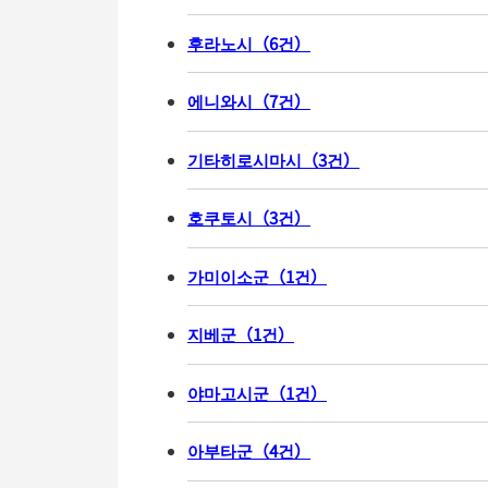
후라노시
（
6
건
）
에니와시
（
7
건
）
기타히로시마시
（
3
건
）
호쿠토시
（
3
건
）
가미이소군
（
1
건
）
지베군
（
1
건
）
야마고시군
（
1
건
）
아부타군
（
4
건
）