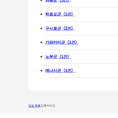
히로오군
（
1
건
）
구시로군
（
2
건
）
가와카미군
（
1
건
）
노부군
（
1
건
）
메나시군
（
1
건
）
점포 목록
홋카이도