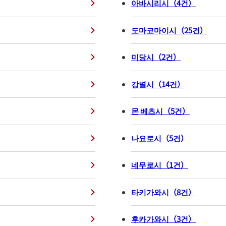
아바시리시
（
4
건
）
도마코마이시
（
25
건
）
미당시
（
2
건
）
강별시
（
14
건
）
몬 베츠시
（
5
건
）
나요로시
（
5
건
）
네무로시
（
1
건
）
타키가와시
（
8
건
）
후카가와시
（
3
건
）