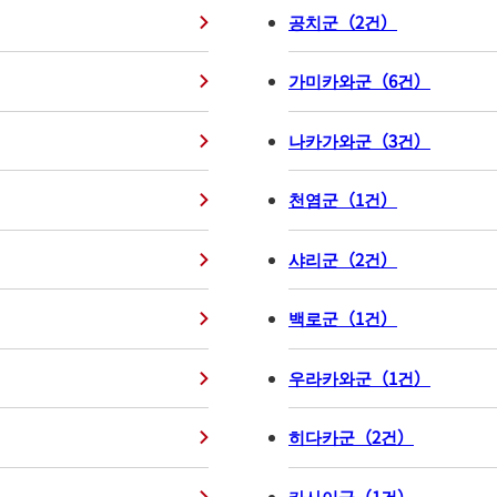
공치군
（
2
건
）
가미카와군
（
6
건
）
나카가와군
（
3
건
）
천염군
（
1
건
）
샤리군
（
2
건
）
백로군
（
1
건
）
우라카와군
（
1
건
）
히다카군
（
2
건
）
카사이군
（
1
건
）