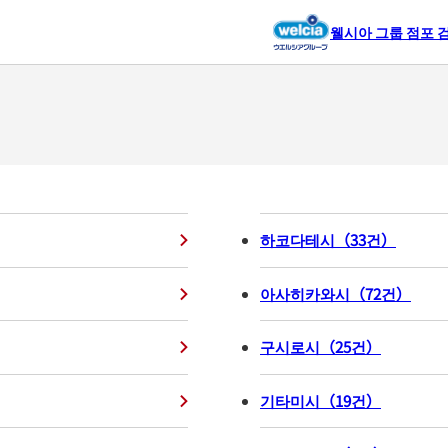
웰시아 그룹 점포 
하코다테시
（
33
건
）
아사히카와시
（
72
건
）
구시로시
（
25
건
）
기타미시
（
19
건
）