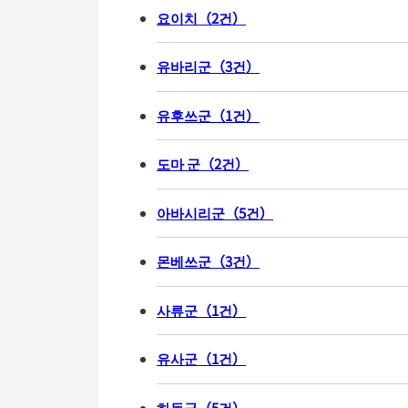
요이치
（
2
건
）
유바리군
（
3
건
）
유후쓰군
（
1
건
）
도마 군
（
2
건
）
아바시리군
（
5
건
）
몬베쓰군
（
3
건
）
사류군
（
1
건
）
유사군
（
1
건
）
하동군
（
5
건
）