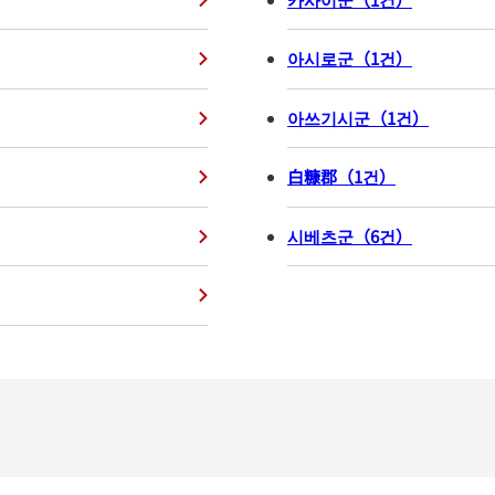
아시로군
（
1
건
）
아쓰기시군
（
1
건
）
白糠郡
（
1
건
）
시베츠군
（
6
건
）