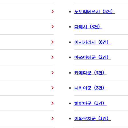
노보리베쓰시
（
5
건
）
다테시
（
3
건
）
이시카리시
（
6
건
）
마쓰마에군
（
2
건
）
카메다군
（
3
건
）
니카이군
（
2
건
）
히야마군
（
1
건
）
이와우치군
（
1
건
）