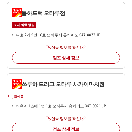
툴하드럭 오타루점
조제 약국 병설
이나호 2가 9번 10호
오타루시
홋카이도
047-0032
JP
실속 정보를 확인!
점포 상세 정보
쓰루하 드러그 오타루 사카이마치점
면세점
이리후네 1초메 1번 1호
오타루시
홋카이도
047-0021
JP
실속 정보를 확인!
점포 상세 정보