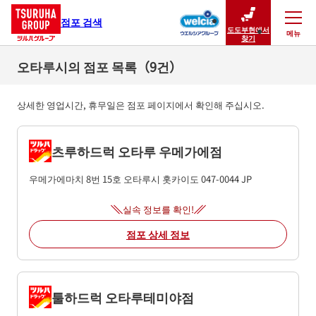
점포 검색
도도부현에서
메뉴
닫기
찾기
오타루시의 점포 목록（9건）
상세한 영업시간, 휴무일은 점포 페이지에서 확인해 주십시오.
츠루하드럭 오타루 우메가에점
우메가에마치 8번 15호
오타루시
홋카이도
047-0044
JP
실속 정보를 확인!
점포 상세 정보
툴하드럭 오타루테미야점