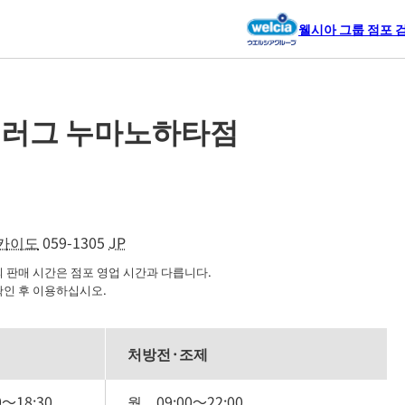
웰시아 그룹 점포 
드러그 누마노하타점
카이도
059-1305
JP
판매 시간은 점포 영업 시간과 다릅니다.

확인 후 이용하십시오.
처방전·조제
0
～
18:30
월
09:00
～
22:00