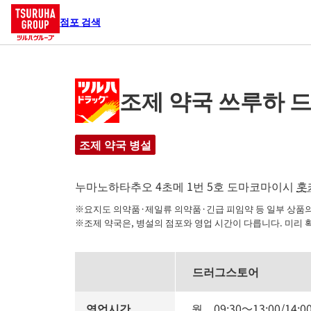
점포 검색
조제 약국 쓰루하 
조제 약국 병설
누마노하타추오 4초메 1번 5호
도마코마이시
홋
※요지도 의약품·제일류 의약품·긴급 피임약 등 일부 상품의 
※조제 약국은, 병설의 점포와 영업 시간이 다릅니다. 미리 
드러그스토어
영업시간
월
09:30
～
13:00
/
14:0