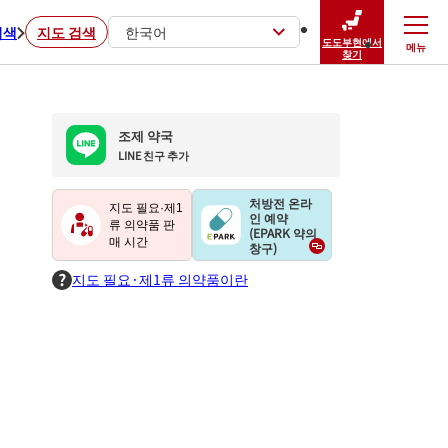
검색
지도 검색
한국어
도도부현에서
메뉴
닫기
찾기
조제 약국
LINE 친구 추가
처방전 온라
지도 필요·제1
인 예약
류 의약품 판
(EPARK 약의
매 시간
창구)
지도 필요·제1류 의약품이란