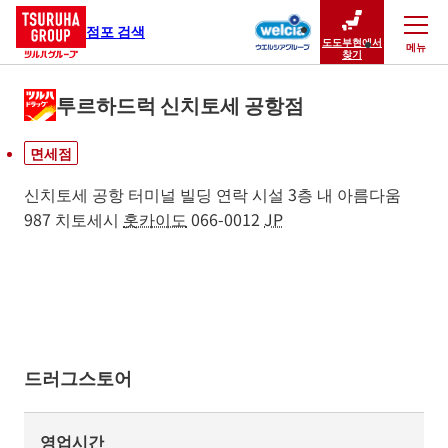
점포 검색
도도부현에서
메뉴
닫기
찾기
투르하드럭 신치토세 공항점
면세점
신치토세 공항 터미널 빌딩 연락 시설 3층 내
아름다움
987
치토세시
홋카이도
066-0012
JP
드러그스토어
영업시간