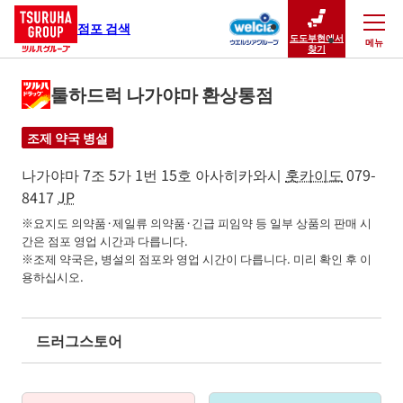
점포 검색
도도부현에서
메뉴
닫기
찾기
툴하드럭 나가야마 환상통점
조제 약국 병설
나가야마 7조 5가 1번 15호
아사히카와시
홋카이도
079-
8417
JP
※요지도 의약품·제일류 의약품·긴급 피임약 등 일부 상품의 판매 시
간은 점포 영업 시간과 다릅니다.

※조제 약국은, 병설의 점포와 영업 시간이 다릅니다. 미리 확인 후 이
용하십시오.
드러그스토어