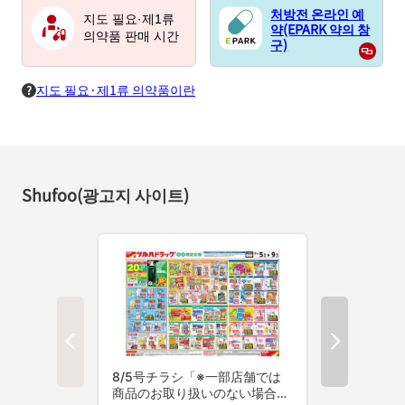
처방전 온라인 예
지도 필요·제1류
약(EPARK 약의 창
의약품 판매 시간
구)
지도 필요·제1류 의약품이란
Shufoo(광고지 사이트)