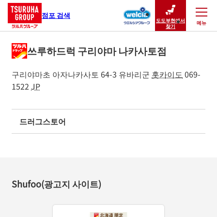
점포 검색
도도부현에서
메뉴
닫기
찾기
쓰루하드럭 구리야마 나카사토점
구리야마초 아자나카사토 64-3
유바리군
홋카이도
069-
1522
JP
드러그스토어
Shufoo(광고지 사이트)