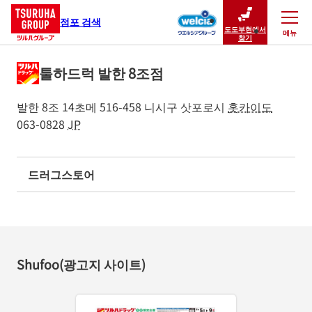
점포 검색
도도부현에서
메뉴
닫기
찾기
툴하드럭 발한 8조점
발한 8조 14초메 516-458
니시구
삿포로시
홋카이도
063-0828
JP
드러그스토어
Shufoo(광고지 사이트)