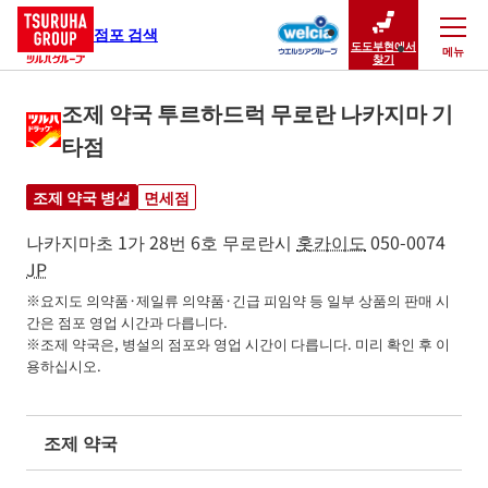
점포 검색
도도부현에서
메뉴
닫기
찾기
조제 약국 투르하드럭 무로란 나카지마 기
타점
조제 약국 병설
면세점
나카지마초 1가 28번 6호
무로란시
홋카이도
050-0074
JP
※요지도 의약품·제일류 의약품·긴급 피임약 등 일부 상품의 판매 시
간은 점포 영업 시간과 다릅니다.

※조제 약국은, 병설의 점포와 영업 시간이 다릅니다. 미리 확인 후 이
용하십시오.
조제 약국