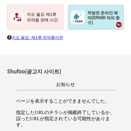
처방전 온라인 예
지도 필요·제1류
약(EPARK 약의 창
의약품 판매 시간
구)
지도 필요·제1류 의약품이란
Shufoo(광고지 사이트)