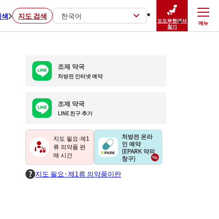
검색
지도 검색
한국어
도도부현에서
메뉴
닫기
찾기
조제 약국
처방전 인터넷 예약
조제 약국
LINE 친구 추가
처방전 온라
지도 필요·제1
인 예약
류 의약품 판
(EPARK 약의
매 시간
창구)
지도 필요·제1류 의약품이란