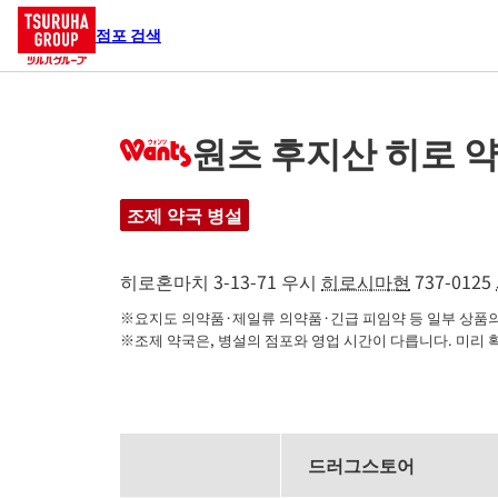
점포 검색
원츠 후지산 히로 
조제 약국 병설
히로혼마치 3-13-71
우시
히로시마현
737-0125
※요지도 의약품·제일류 의약품·긴급 피임약 등 일부 상품의 
※조제 약국은, 병설의 점포와 영업 시간이 다릅니다. 미리 
드러그스토어