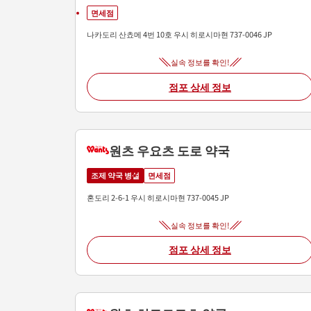
면세점
나카도리 산쵸메 4번 10호
우시
히로시마현
737-0046
JP
실속 정보를 확인!
점포 상세 정보
원츠 우요츠 도로 약국
조제 약국 병설
면세점
혼도리 2-6-1
우시
히로시마현
737-0045
JP
실속 정보를 확인!
점포 상세 정보