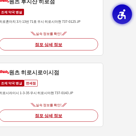
원츠 후지산 히로점
조제 약국 병설
히로혼마치 3가 13번 71호
우시
히로시마현
737-0125
JP
실속 정보를 확인!
점포 상세 정보
원츠 히로시로이시점
조제 약국 병설
면세점
히로시라이시 1-3-35
우시
히로시마현
737-0143
JP
실속 정보를 확인!
점포 상세 정보