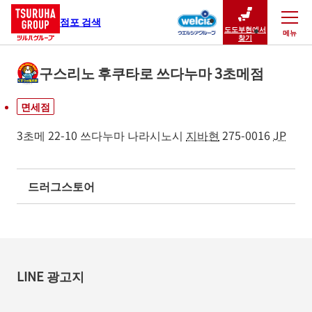
점포 검색
도도부현에서
메뉴
닫기
찾기
구스리노 후쿠타로 쓰다누마 3초메점
면세점
3초메 22-10
쓰다누마
나라시노시
지바현
275-0016
JP
드러그스토어
LINE 광고지