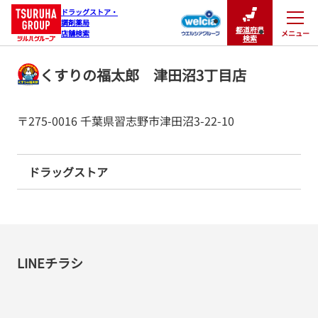
ドラッグストア・

調剤薬局

都道府県
メニュー
店舗検索
閉じる
検索
くすりの福太郎 津田沼3丁目店
〒275-0016 千葉県習志野市津田沼3-22-10
ドラッグストア
LINEチラシ