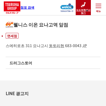
점포 검색
도도부현에서
메뉴
닫기
찾기
웰니스 이온 요나고역 앞점
면세점
스에히로초 311
요나고시
돗토리현
683-0043
JP
드러그스토어
LINE 광고지