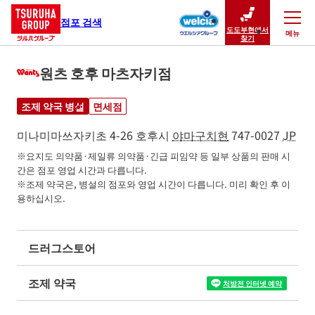
점포 검색
도도부현에서
메뉴
닫기
찾기
원츠 호후 마츠자키점
조제 약국 병설
면세점
미나미마쓰자키초 4-26
호후시
야마구치현
747-0027
JP
※요지도 의약품·제일류 의약품·긴급 피임약 등 일부 상품의 판매 시
간은 점포 영업 시간과 다릅니다.

※조제 약국은, 병설의 점포와 영업 시간이 다릅니다. 미리 확인 후 이
용하십시오.
드러그스토어
조제 약국
처방전 인터넷 예약