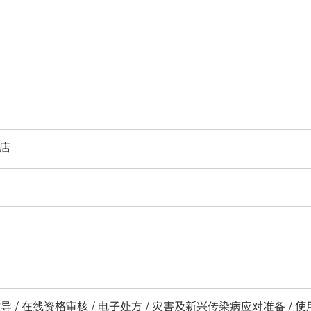
元店
导 / 在线资格审核 / 电子处方 / 灾害及新兴传染病应对准备 / 使