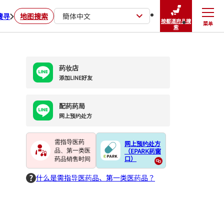
搜寻
地图搜索
簡体中文
按都道府县搜
菜单
关闭
索
药妆店
添加LINE好友
配药药局
网上预约处方
需指导医药
网上预约处方
（EPARK药窗
品、第一类医
口）
药品销售时间
什么是需指导医药品、第一类医药品？