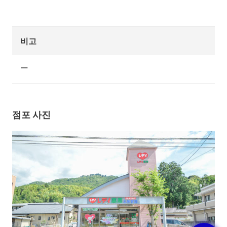
비고
ー
점포 사진