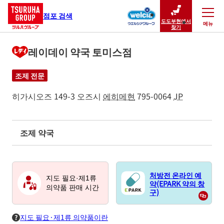
점포 검색
도도부현에서
메뉴
닫기
찾기
레이데이 약국 토미스점
조제 전문
히가시오즈 149-3
오즈시
에히메현
795-0064
JP
조제 약국
처방전 온라인 예
지도 필요·제1류
약(EPARK 약의 창
의약품 판매 시간
구)
지도 필요·제1류 의약품이란