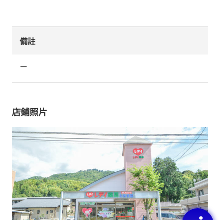
備註
ー
店鋪照片