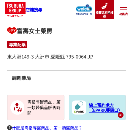
店鋪搜尋
按都道府縣搜
功能表
關閉
尋
富壽女士藥房
專業配藥
東大洲149-3
大洲市
愛媛縣
795-0064
JP
調劑藥局
需指導醫藥品、第
線上預約處方
一類醫藥品販售時
（EPARK藥窗口）
間
什麽是需指導醫藥品、第一類醫藥品？