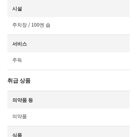
시설
주차장 / 100엔 숍
서비스
주득
취급 상품
의약품 등
의약품
식품