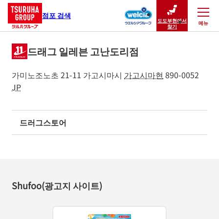
점포 검색
도도부현에서
메뉴
닫기
찾기
드래그 일레븐 고난도리점
가미노조노초 21-11
가고시마시
가고시마현
890-0052
JP
드러그스토어
Shufoo(광고지 사이트)