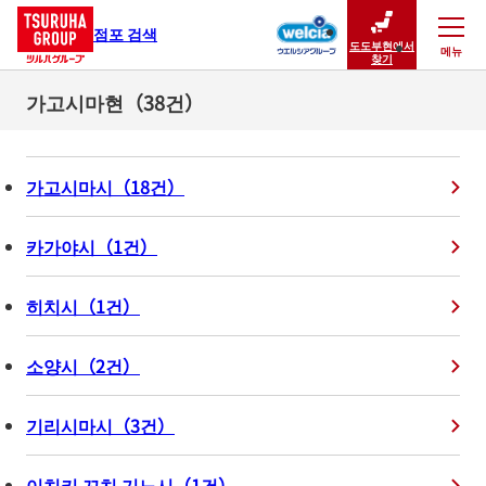
점포 검색
도도부현에서
메뉴
닫기
찾기
가고시마현（38건）
가고시마시
（
18
건
）
카가야시
（
1
건
）
히치시
（
1
건
）
소양시
（
2
건
）
기리시마시
（
3
건
）
이치키 꼬치 기노시
（
1
건
）