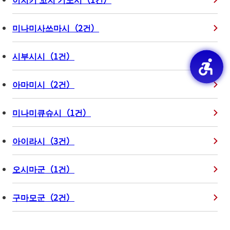
미나미사쓰마시
（
2
건
）
시부시시
（
1
건
）
아마미시
（
2
건
）
미나미큐슈시
（
1
건
）
아이라시
（
3
건
）
오시마군
（
1
건
）
구마모군
（
2
건
）