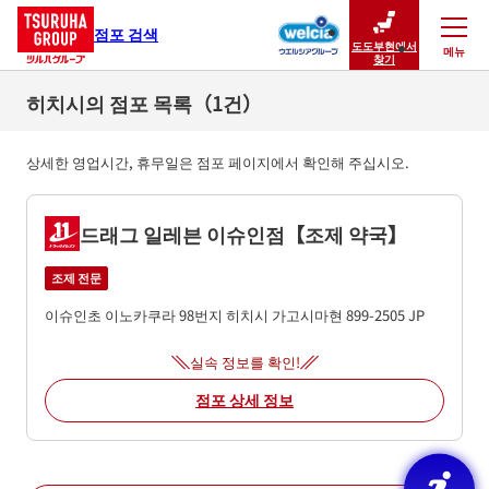
점포 검색
도도부현에서
메뉴
닫기
찾기
히치시의 점포 목록（1건）
상세한 영업시간, 휴무일은 점포 페이지에서 확인해 주십시오.
드래그 일레븐 이슈인점【조제 약국】
조제 전문
이슈인초 이노카쿠라 98번지
히치시
가고시마현
899-2505
JP
실속 정보를 확인!
점포 상세 정보