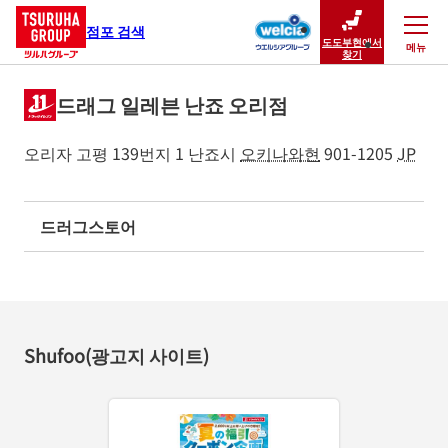
점포 검색
도도부현에서
메뉴
닫기
찾기
드래그 일레븐 난죠 오리점
오리자 고평 139번지 1
난죠시
오키나와현
901-1205
JP
드러그스토어
Shufoo(광고지 사이트)