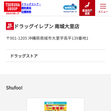
ドラッグストア・

調剤薬局

都道府県
メニュー
店舗検索
閉じる
検索
ドラッグイレブン 南城大里店
〒901-1205 沖縄県南城市大里字高平139番地1
ドラッグストア
Shufoo!