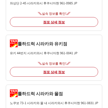
와상단 2-45
시라카와시
후쿠시마현
961-0985
JP
실속 정보를 확인!
점포 상세 정보
툴하드럭 시라카와 유키점
유키 44번지
시라카와시
후쿠시마현
961-0041
JP
실속 정보를 확인!
점포 상세 정보
툴하드럭 시라카와 몰점
노쿠보 73-1 시라카와 몰 내
시라카와시
후쿠시마현
961-0831
JP