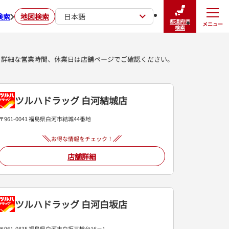
検索
地図検索
日本語
都道府県
メニュー
閉じる
検索
詳細な営業時間、休業日は店舗ページでご確認ください。
ツルハドラッグ 白河結城店
〒961-0041 福島県白河市結城44番地
お得な情報をチェック！
店舗詳細
ツルハドラッグ 白河白坂店
〒961-0835 福島県白河市白坂三輪台16－1