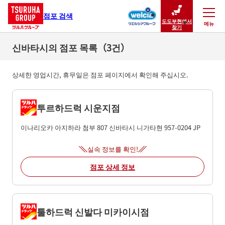
점포 검색
도도부현에서
메뉴
닫기
찾기
신바타시의 점포 목록（3건）
상세한 영업시간, 휴무일은 점포 페이지에서 확인해 주십시오.
투르하드럭 시운지점
이나리오카 아지하라 첨부 807
신바타시
니가타현
957-0204
JP
실속 정보를 확인!
점포 상세 정보
툴하드럭 신발다 미카이시점