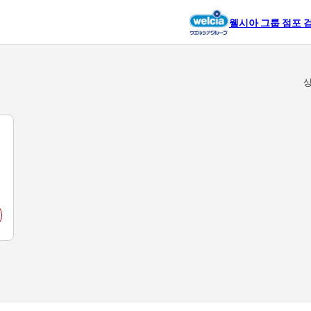
웰시아 그룹 점포 
상