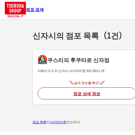
점포 검색
신자시의 점포 목록（1건）
쿠스리의 후쿠타로 신자점
야화지 5-3-11
신자시
사이타마현
352-0011
JP
실속 정보를 확인!
점포 상세 정보
점포 목록
사이타마현
신자시