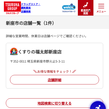
ドラッグストア・

調剤薬局

都道府県
メニュー
店舗検索
閉じる
検索
新座市の店舗一覧（1件）
詳細な営業時間、休業日は店舗ページでご確認ください。
くすりの福太郎新座店
〒352-0011 埼玉県新座市野火止5-3-11
お得な情報をチェック！
店舗詳細
地図検索に切り替える