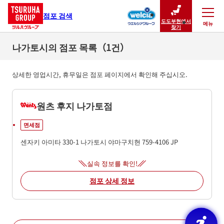
점포 검색
도도부현에서
메뉴
닫기
찾기
나가토시의 점포 목록（1건）
상세한 영업시간, 휴무일은 점포 페이지에서 확인해 주십시오.
원츠 후지 나가토점
면세점
센자키 아미타 330-1
나가토시
야마구치현
759-4106
JP
실속 정보를 확인!
점포 상세 정보