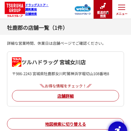
ドラッグストア・

調剤薬局

都道府県
メニュー
店舗検索
閉じる
検索
牡鹿郡の店舗一覧（1件）
詳細な営業時間、休業日は店舗ページでご確認ください。
ツルハドラッグ 宮城女川店
〒986-2243 宮城県牡鹿郡女川町鷲神浜字堀切山108番地8
お得な情報をチェック！
店舗詳細
地図検索に切り替える