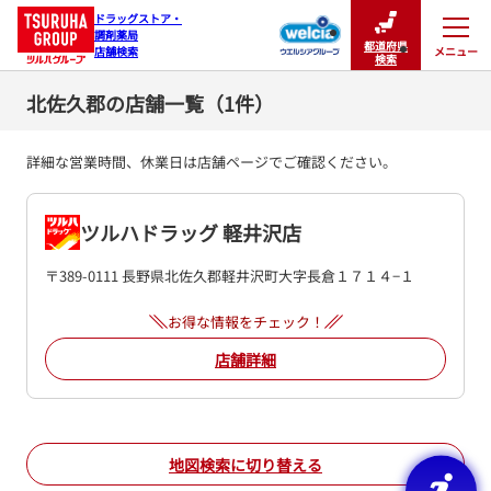
ドラッグストア・

調剤薬局

都道府県
メニュー
店舗検索
閉じる
検索
北佐久郡の店舗一覧（1件）
詳細な営業時間、休業日は店舗ページでご確認ください。
ツルハドラッグ 軽井沢店
〒389-0111 長野県北佐久郡軽井沢町大字長倉１７１４−１
お得な情報をチェック！
店舗詳細
地図検索に切り替える