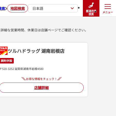
検索
地図検索
日本語
都道府県
メニュー
閉じる
検索
詳細な営業時間、休業日は店舗ページでご確認ください。
ツルハドラッグ 湖南岩根店
調剤併設
〒520-3252 滋賀県湖南市岩根4580
お得な情報をチェック！
店舗詳細