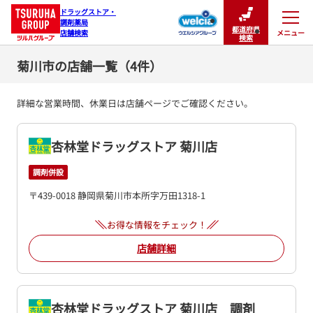
ドラッグストア・

調剤薬局

都道府県
メニュー
店舗検索
閉じる
検索
菊川市の店舗一覧（4件）
詳細な営業時間、休業日は店舗ページでご確認ください。
杏林堂ドラッグストア 菊川店
調剤併設
〒439-0018 静岡県菊川市本所字万田1318-1
お得な情報をチェック！
店舗詳細
杏林堂ドラッグストア 菊川店 調剤