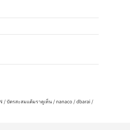
N / บัตรสะสมแต้มราคูเท็น / nanaco / dbarai /