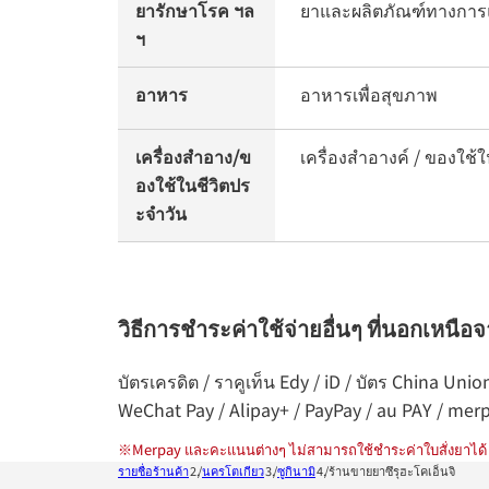
ยารักษาโรค ฯล
ยาและผลิตภัณฑ์ทางการ
ฯ
อาหาร
อาหารเพื่อสุขภาพ
เครื่องสำอาง/ข
เครื่องสำอางค์ / ของใช้
องใช้ในชีวิตปร
ะจำวัน
วิธีการชำระค่าใช้จ่ายอื่นๆ ที่นอกเหนือ
บัตรเครดิต / ราคูเท็น Edy / iD / บัตร China Un
WeChat Pay / Alipay+ / PayPay / au PAY / mer
※
Merpay และคะแนนต่างๆ ไม่สามารถใช้ชำระค่าใบสั่งยาได้
รายชื่อร้านค้า
นครโตเกียว
ซูกินามิ
ร้านขายยาซึรุฮะโคเอ็นจิ