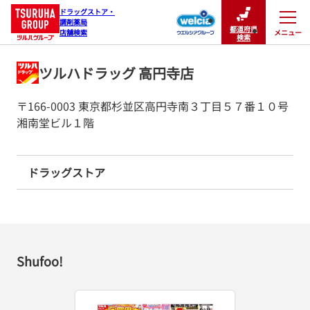
ドラッグストア・

調剤薬局

都道府県
メニュー
店舗検索
閉じる
検索
ツルハドラッグ 高円寺店
〒166-0003 東京都杉並区高円寺南３丁目５７番１０号
湘南堂ビル１階
ドラッグストア
Shufoo!