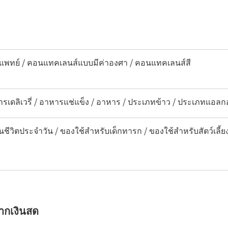
พทย์ / คอนแทคเลนส์แบบมีค่าองศา / คอนแทคเลนส์สี
รเดลิเวรี่ / อาหารแช่แข็ง / อาหาร / ประเภทข้าว / ประเภทแอลกอฮอ
นชีวิตประจำวัน / ของใช้สำหรับเด็กทารก / ของใช้สำหรับสัตว์เลี้ยง
จากเงินสด