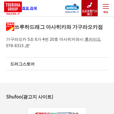
점포 검색
도도부현에서
메뉴
닫기
찾기
쓰루하드래그 아사히카와 가구라오카점
가구라오카 5조 6가 4번 20호
아사히카와시
홋카이도
078-8315
JP
드러그스토어
Shufoo(광고지 사이트)