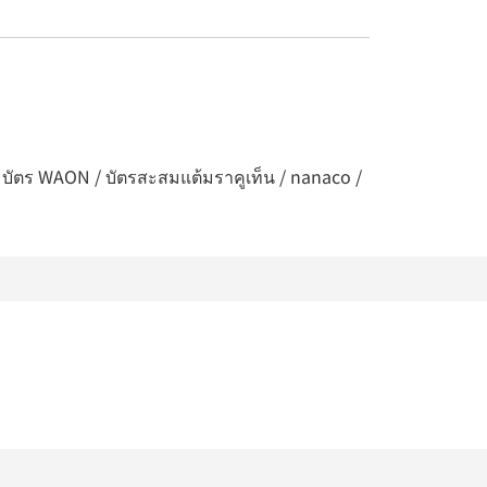
/ บัตร WAON / บัตรสะสมแต้มราคูเท็น / nanaco /