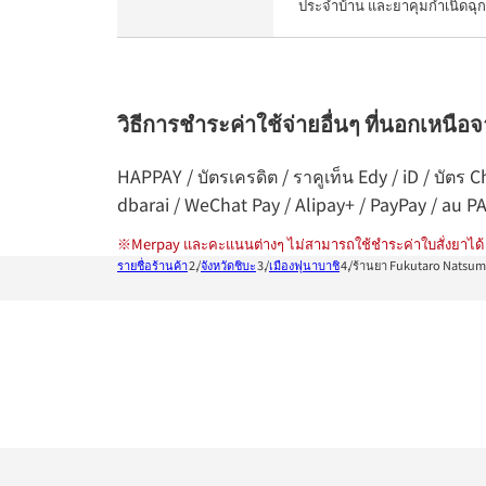
ประจำบ้าน และยาคุมกำเนิดฉุก
วิธีการชำระค่าใช้จ่ายอื่นๆ ที่นอกเหนือ
HAPPAY / บัตรเครดิต / ราคูเท็น Edy / iD / บัต
dbarai / WeChat Pay / Alipay+ / PayPay / au P
※
Merpay และคะแนนต่างๆ ไม่สามารถใช้ชำระค่าใบสั่งยาได้
รายชื่อร้านค้า
จังหวัดชิบะ
เมืองฟุนาบาชิ
ร้านยา Fukutaro Natsum