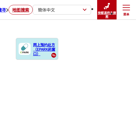
搜寻
地图搜索
簡体中文
按都道府县搜
菜单
关闭
索
网上预约处方
（EPARK药窗
口）