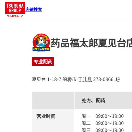
店铺搜索
药品福太郎夏见台店
专业配药
夏见台 1-18-7
船桥市
千叶县
273-0866
JP
处方、配药
营业时间
周一
09:00
～
19:00
周二
09:00
～
19:00
周三
09:00
～
19:00