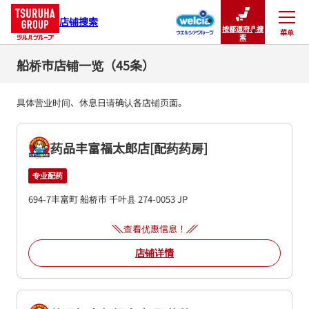
店铺搜索
按都道府县搜
菜单
关闭
索
船桥市店铺一览（45条）
具体营业时间、休息日请确认各店铺页面。
药品丰富福太郎店[配药药房]
专业配药
694-7丰富町
船桥市
千叶县
274-0053
JP
查看优惠信息！
店铺详情