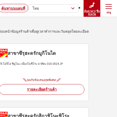
ค้นหาบนแผนที่
ไทย
ค้นหาตามชื่อ
เมนู
ปิดเมนู
จังหวัด
บหน้าข้อมูลร้านค้าเพื่อดูเวลาทำการและวันหยุดโดยละเอียด
สาขาซึรุฮะดรักมูกิโนได
78 โอจิไอ ชิมูโนะ
เมืองโนชิโระ
อาคิตะ
016-0014
JP
พบกับข้อเสนอสุดพิเศษ!
รายละเอียดร้านค้า
สาขาซึรุฮะดรักฮิกาชิโนะชิโระ