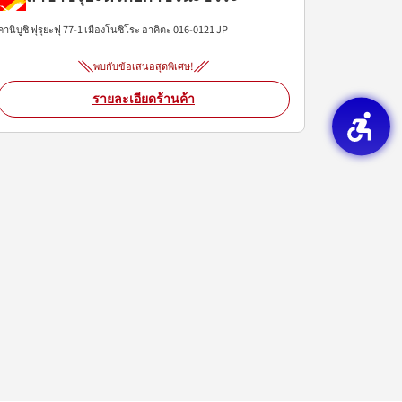
คานิบูชิ ฟุรุยะฟุ 77-1
เมืองโนชิโระ
อาคิตะ
016-0121
JP
พบกับข้อเสนอสุดพิเศษ!
รายละเอียดร้านค้า