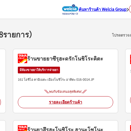
ค้นหาร้านค้า Welcia Group
ะ（8รายการ）
โปรดตรวจสอ
ร้านขายยาซึรุฮะดรักโนชิโระคิตะ
มีห้องขายยาให้บริการจ่ายยา
161 โอชิไอ คามิเมดะ
เมืองโนชิโระ
อาคิตะ
016-0014
JP
พบกับข้อเสนอสุดพิเศษ!
รายละเอียดร้านค้า
ร้านยาสึรุฮะโนชิโระ ฮานะโซโนะ