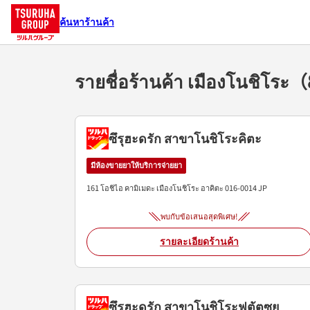
ค้นหาร้านค้า
รายชื่อร้านค้า เมืองโนชิโร
ซึรุฮะดรัก สาขาโนชิโระคิตะ
มีห้องขายยาให้บริการจ่ายยา
161 โอชิไอ คามิเมดะ
เมืองโนชิโระ
อาคิตะ
016-0014
JP
พบกับข้อเสนอสุดพิเศษ!
รายละเอียดร้านค้า
ซึรุฮะดรัก สาขาโนชิโระฟุตัตซุย