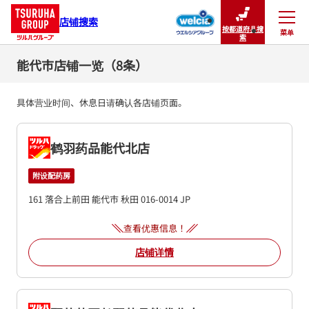
店铺搜索
按都道府县搜
菜单
关闭
索
能代市店铺一览（8条）
具体营业时间、休息日请确认各店铺页面。
鹤羽药品能代北店
附设配药房
161 落合上前田
能代市
秋田
016-0014
JP
查看优惠信息！
店铺详情