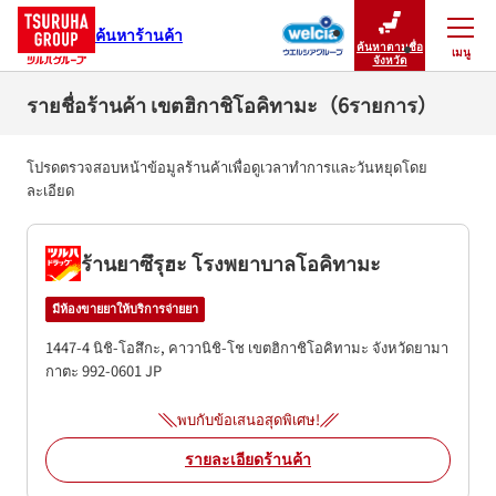
ค้นหาร้านค้า
ค้นหาตามชื่อ
เมนู
ปิดเมนู
จังหวัด
รายชื่อร้านค้า เขตฮิกาชิโอคิทามะ（6รายการ）
โปรดตรวจสอบหน้าข้อมูลร้านค้าเพื่อดูเวลาทำการและวันหยุดโดย
ละเอียด
ร้านยาซึรุฮะ โรงพยาบาลโอคิทามะ
มีห้องขายยาให้บริการจ่ายยา
1447-4 นิชิ-โอสึกะ, คาวานิชิ-โช
เขตฮิกาชิโอคิทามะ
จังหวัดยามา
กาตะ
992-0601
JP
พบกับข้อเสนอสุดพิเศษ!
รายละเอียดร้านค้า