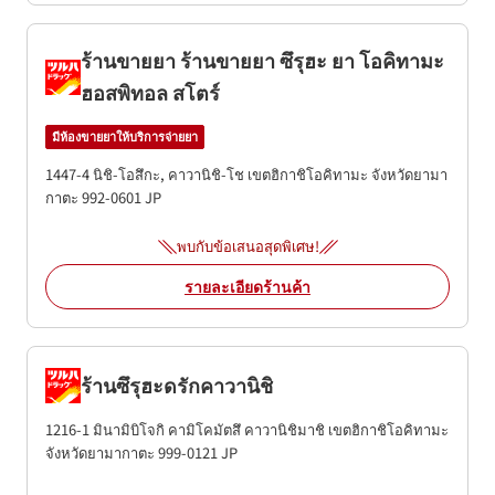
ร้านขายยา ร้านขายยา ซึรุฮะ ยา โอคิทามะ
ฮอสพิทอล สโตร์
มีห้องขายยาให้บริการจ่ายยา
1447-4 นิชิ-โอสึกะ, คาวานิชิ-โช
เขตฮิกาชิโอคิทามะ
จังหวัดยามา
กาตะ
992-0601
JP
พบกับข้อเสนอสุดพิเศษ!
รายละเอียดร้านค้า
ร้านซึรุฮะดรักคาวานิชิ
1216-1 มินามิบิโจกิ คามิโคมัตสึ คาวานิชิมาชิ
เขตฮิกาชิโอคิทามะ
จังหวัดยามากาตะ
999-0121
JP