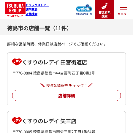
ドラッグストア・

調剤薬局

都道府県
メニュー
店舗検索
閉じる
検索
徳島市の店舗一覧（11件）
詳細な営業時間、休業日は店舗ページでご確認ください。
くすりのレデイ 田宮街道店
〒770-0804 徳島県徳島市中吉野町四丁目6番3号
お得な情報をチェック！
店舗詳細
くすりのレデイ 矢三店
〒770-0005 徳島県徳島市南矢三町2丁目1番64号