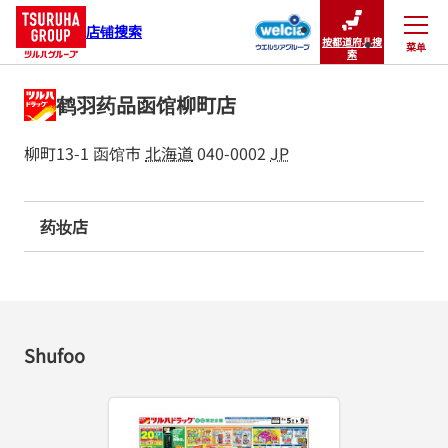
店铺搜索
按都道府县搜
菜单
关闭
索
鹤羽药品函馆柳町店
柳町13-1
函馆市
北海道
040-0002
JP
药妆店
Shufoo