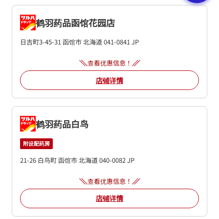
鹤羽药品函馆花园店
日吉町3-45-31
函馆市
北海道
041-0841
JP
查看优惠信息！
店铺详情
鹤羽药品白鸟
附设配药房
21-26 白鸟町
函馆市
北海道
040-0082
JP
查看优惠信息！
店铺详情