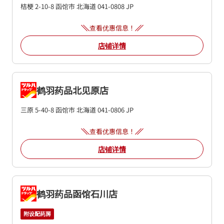
桔梗 2-10-8
函馆市
北海道
041-0808
JP
查看优惠信息！
店铺详情
鹤羽药品北见原店
三原 5-40-8
函馆市
北海道
041-0806
JP
查看优惠信息！
店铺详情
鹤羽药品函馆石川店
附设配药房