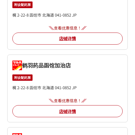
附设配药房
梶 2-22-8
函馆市
北海道
041-0852
JP
查看优惠信息！
店铺详情
鹤羽药品函馆加治店
附设配药房
梶 2-22-8
函馆市
北海道
041-0852
JP
查看优惠信息！
店铺详情