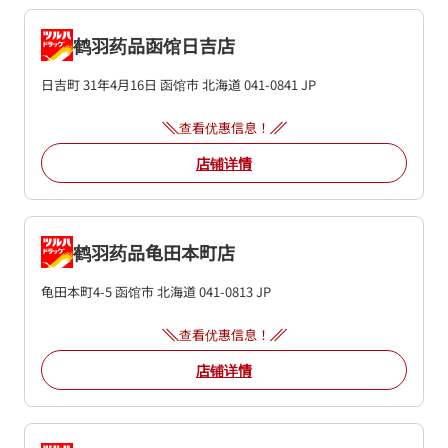
鹤羽药品函馆日吉店
日吉町 31年4月16日
函馆市
北海道
041-0841
JP
查看优惠信息！
店铺详情
鹤羽药品龟田本町店
龟田本町4-5
函馆市
北海道
041-0813
JP
查看优惠信息！
店铺详情