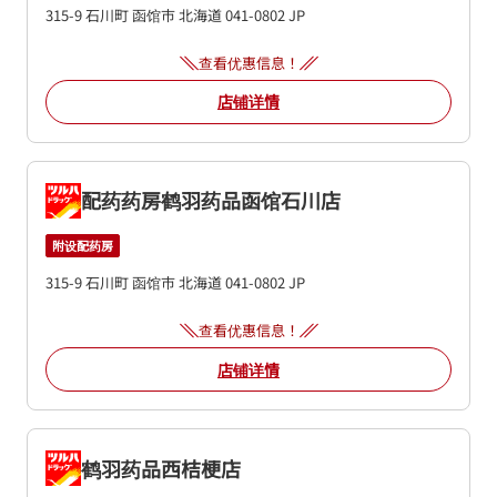
315-9 石川町
函馆市
北海道
041-0802
JP
查看优惠信息！
店铺详情
配药药房鹤羽药品函馆石川店
附设配药房
315-9 石川町
函馆市
北海道
041-0802
JP
查看优惠信息！
店铺详情
鹤羽药品西桔梗店