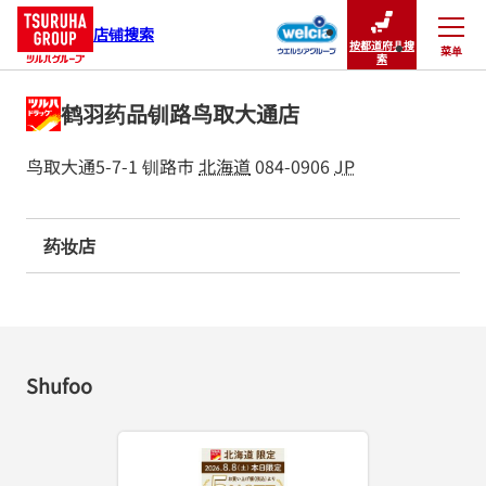
店铺搜索
按都道府县搜
菜单
关闭
索
鹤羽药品钏路鸟取大通店
鸟取大通5-7-1
钏路市
北海道
084-0906
JP
药妆店
Shufoo