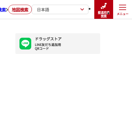
検索
地図検索
日本語
都道府県
メニュー
閉じる
検索
ドラッグストア
LINE友だち追加用

QRコード