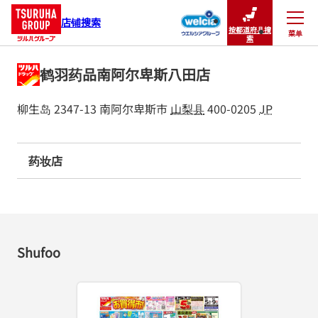
店铺搜索
按都道府县搜
菜单
关闭
索
鹤羽药品南阿尔卑斯八田店
柳生岛 2347-13
南阿尔卑斯市
山梨县
400-0205
JP
药妆店
Shufoo