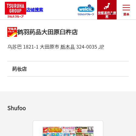
店铺搜索
按都道府县搜
菜单
关闭
索
鹤羽药品大田原臼杵店
乌苏巴 1821-1
大田原市
栃木县
324-0035
JP
药妆店
Shufoo