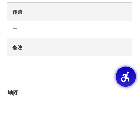
传真
ー
备注
ー
地图