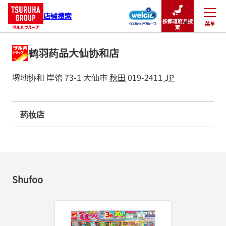
店铺搜索
按都道府县搜
菜单
关闭
索
鹤羽药品大仙协和店
堺地协和 岸馆 73-1
大仙市
秋田
019-2411
JP
药妆店
Shufoo